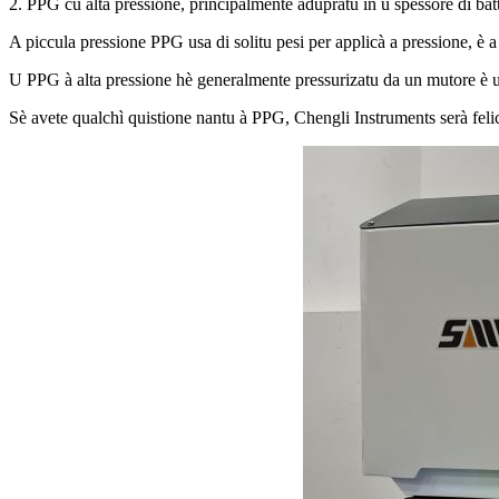
2. PPG cù alta pressione, principalmente adupratu in u spessore di batte
A piccula pressione PPG usa di solitu pesi per applicà a pressione, è a
U PPG à alta pressione hè generalmente pressurizatu da un mutore è un
Sè avete qualchì quistione nantu à PPG, Chengli Instruments serà felic