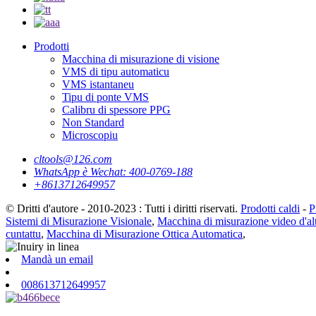
Prodotti
Macchina di misurazione di visione
VMS di tipu automaticu
VMS istantaneu
Tipu di ponte VMS
Calibru di spessore PPG
Non Standard
Microscopiu
cltools@126.com
WhatsApp è Wechat: 400-0769-188
+8613712649957
© Dritti d'autore - 2010-2023 : Tutti i diritti riservati.
Prodotti caldi
-
P
Sistemi di Misurazione Visionale
,
Macchina di misurazione video d'alt
cuntattu
,
Macchina di Misurazione Ottica Automatica
,
Mandà un email
008613712649957