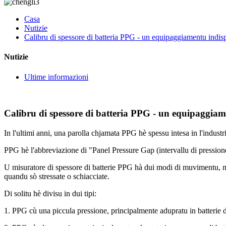
Casa
Nutizie
Calibru di spessore di batteria PPG - un equipaggiamentu indispen
Nutizie
Ultime informazioni
Calibru di spessore di batteria PPG - un equipaggiamen
In l'ultimi anni, una parolla chjamata PPG hè spessu intesa in l'indust
PPG hè l'abbreviazione di "Panel Pressure Gap (intervallu di pression
U misuratore di spessore di batterie PPG hà dui modi di muvimentu, man
quandu sò stressate o schiacciate.
Di solitu hè divisu in dui tipi:
1. PPG cù una piccula pressione, principalmente adupratu in batterie di 