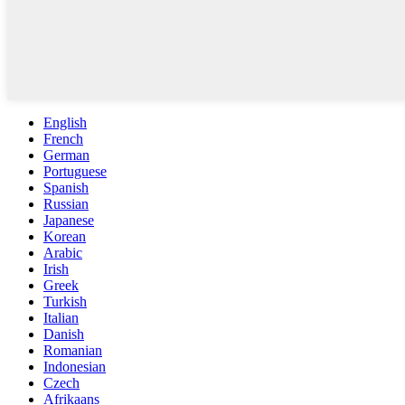
English
French
German
Portuguese
Spanish
Russian
Japanese
Korean
Arabic
Irish
Greek
Turkish
Italian
Danish
Romanian
Indonesian
Czech
Afrikaans