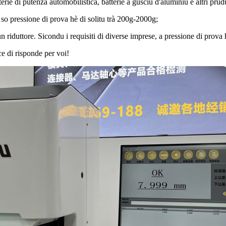
rie di putenza automobilistica, batterie à gusciu d'aluminiu è altri prud
 so pressione di prova hè di solitu trà 200g-2000g;
 riduttore. Sicondu i requisiti di diverse imprese, a pressione di prova
e di risponde per voi!