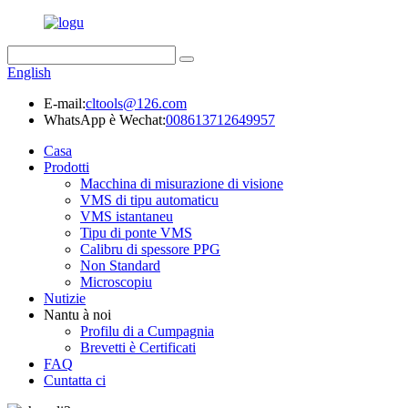
English
E-mail:
cltools@126.com
WhatsApp è Wechat:
008613712649957
Casa
Prodotti
Macchina di misurazione di visione
VMS di tipu automaticu
VMS istantaneu
Tipu di ponte VMS
Calibru di spessore PPG
Non Standard
Microscopiu
Nutizie
Nantu à noi
Profilu di a Cumpagnia
Brevetti è Certificati
FAQ
Cuntatta ci